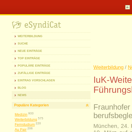
WEITERBILDUNG
SUCHE
NEUE EINTRÄGE
TOP EINTRÄGE
POPULÄRE EINTRÄGE
Weiterbildung
/
N
ZUFÄLLIGE EINTRÄGE
IuK-Weite
EINTRAG VORSCHLAGEN
Führungsk
BLOG
NEWS
Fraunhofer
Populäre Kategorien
berufsbegl
933
Medizin
575
Weiterbildung
220
Fernstudium
München, 24. F
206
Au Pair