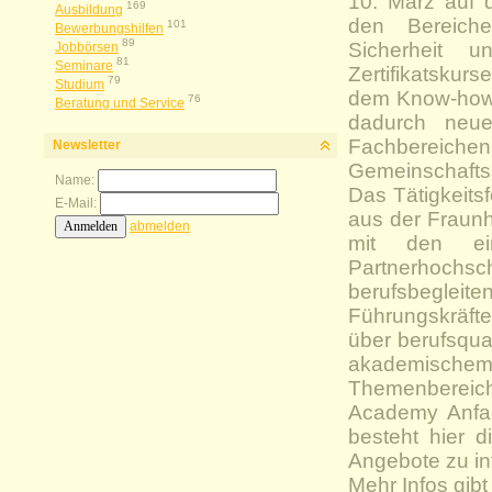
10. März auf 
169
Ausbildung
den Bereiche
101
Bewerbungshilfen
89
Sicherheit u
Jobbörsen
81
Seminare
Zertifikatsku
79
Studium
dem Know-how d
76
Beratung und Service
dadurch neue
Fachbereichen
Newsletter
Gemeinschaftss
Name:
Das Tätigkeits
E-Mail:
aus der Fraun
abmelden
mit den ein
Partne
berufsbeglei
Führungskräft
über berufsqual
akademis
Themenbereich
Academy Anfan
besteht hier d
Angebote zu in
Mehr Infos gibt