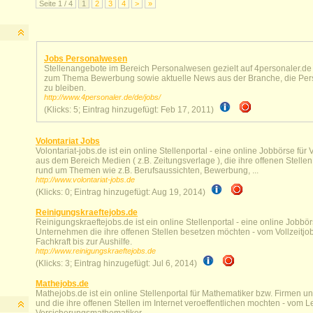
Seite 1 / 4
1
2
3
4
>
»
Jobs Personalwesen
Stellenangebote im Bereich Personalwesen gezielt auf 4personaler.de
zum Thema Bewerbung sowie aktuelle News aus der Branche, die Perso
zu bleiben.
http://www.4personaler.de/de/jobs/
(Klicks: 5; Eintrag hinzugefügt: Feb 17, 2011)
Volontariat Jobs
Volontariat-jobs.de ist ein online Stellenportal - eine online Jobbörse f
aus dem Bereich Medien ( z.B. Zeitungsverlage ), die ihre offenen Stellen
rund um Themen wie z.B. Berufsaussichten, Bewerbung, ...
http://www.volontariat-jobs.de
(Klicks: 0; Eintrag hinzugefügt: Aug 19, 2014)
Reinigungskraeftejobs.de
Reinigungskraeftejobs.de ist ein online Stellenportal - eine online Jobbö
Unternehmen die ihre offenen Stellen besetzen möchten - vom Vollzeitjob 
Fachkraft bis zur Aushilfe.
http://www.reinigungskraeftejobs.de
(Klicks: 3; Eintrag hinzugefügt: Jul 6, 2014)
Mathejobs.de
Mathejobs.de ist ein online Stellenportal für Mathematiker bzw. Firmen
und die ihre offenen Stellen im Internet veroeffentlichen mochten - vom 