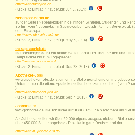
Versicherungsmathematiker.
http://www.mathejobs.de
(Klicks: 0; Eintrag hinzugefügt: Jun 1, 2014)
NebenjobsBerlin.de
auf der Seite [ NebenjobsBerlin.de ] finden Schueler, Studenten und Ren
Berlin - vom Nebenjobs im Gastgewerbe ( wie z.B. Kellner, Servicekraft )
oder Ersatzopa
http://www.nebenjobsberlin.de
(Klicks: 3; Eintrag hinzugefügt: May 6, 2014)
therapeutenjob.de
therapeutenjob.de ist ein online Stellenportal fuer Therapeuten und Fir
Heilpraktiker bis zum Logopaeden
http://www.therapeutenjob.de
(Klicks: 2; Eintrag hinzugefügt: Sep 23, 2013)
Apotheker-Jobs
www.apotheker-jobs.de ist ein online Stellenportal eine online Jobboerse
Unternehmen die offene Apothekerstellen besetzen moechten ( vom Pha
)
http://www.apotheker-jobs.de
(Klicks: 3; Eintrag hinzugefügt: Sep 7, 2013)
Jobbörse.de
www.jobbörse.de Die Jobsuche auf JOBBÖRSE.de bietet mehr als 450.000
Als Jobbörse stellen wir über 20.000 eigens ausgeschriebene Stellenan
über 450.000 Stellenangebote / Praktika in ganz Deutschland dar.
http://www.xn--jobbrse-d1a.de/