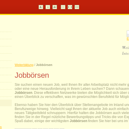
E
W
ei
Inte
Weiterbildung
/
Jobbörsen
Jobbörsen
Sie suchen einen neuen Job, weil Ihnen Ihr alter Arbeitsplatz nicht mehr 
oder eine neue Herausforderung in Ihrem Leben suchen? Dann schauen S
Jobbörsen
. Diese effektiven Netzwerke bieten die Möglichkeit sich über
einen Überblick zu verschaffen, was im gewünschten Berufsfeld für Mögl
Ebenso haben Sie hier den Überblick über Stellenangebote im Inland un
Berufszweige hinweg. Vielleicht sagt Ihnen der aktuelle Job auch einfach
neues Tätigkeitsfeld schnuppern. Hierfür halten die Jobbörsen auch viele
finden Sie in der Regel nützliche Bewerbungstipps und Tricks die von E
Spaß dabei, einige der wichtigsten
Jobbörsen
finden Sie hier bei uns im
im