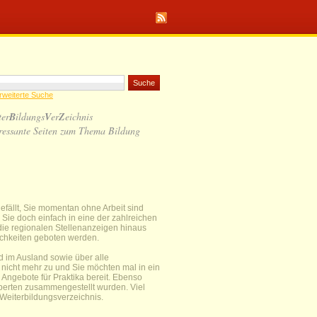
rweiterte Suche
ter
B
ildungs
V
er
Z
eichnis
ressante Seiten zum Thema Bildung
gefällt, Sie momentan ohne Arbeit sind
ie doch einfach in eine der zahlreichen
 die regionalen Stellenanzeigen hinaus
ichkeiten geboten werden.
d im Ausland sowie über alle
 nicht mehr zu und Sie möchten mal in ein
 Angebote für Praktika bereit. Ebenso
xperten zusammengestellt wurden. Viel
 Weiterbildungsverzeichnis.