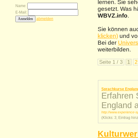
lernen. Sie se
Name:
gesetzt. Was hä
E-Mail:
WBVZ.info
.
abmelden
Sie können au
klicken)
und vo
Bei der
Univers
weiterbilden.
Seite 1 / 3
1
2
Sprachkurse Englan
Erfahren 
England a
http://www.experience-
(Klicks: 3; Ein
Kulturwer