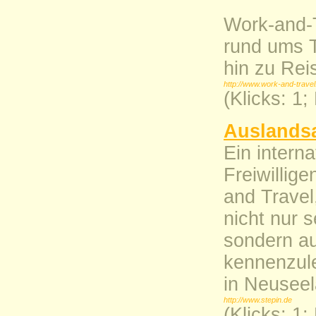
Work-and-T
rund ums 
hin zu Rei
http://www.work-and-travel
(Klicks: 1
Auslandsa
Ein interna
Freiwillig
and Travel
nicht nur 
sondern au
kennenzule
in Neuseel
http://www.stepin.de
(Klicks: 1