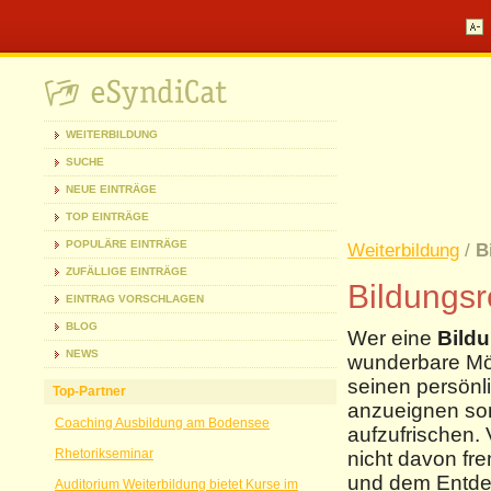
WEITERBILDUNG
SUCHE
NEUE EINTRÄGE
TOP EINTRÄGE
POPULÄRE EINTRÄGE
Weiterbildung
/
B
ZUFÄLLIGE EINTRÄGE
Bildungsr
EINTRAG VORSCHLAGEN
BLOG
Wer eine
Bild
NEWS
wunderbare Mög
seinen persönl
Top-Partner
anzueignen so
Coaching Ausbildung am Bodensee
aufzufrischen. 
Rhetorikseminar
nicht davon fr
und dem Entdeck
Auditorium Weiterbildung bietet Kurse im