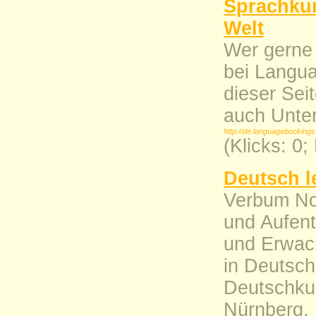
Sprachkur
Welt
Wer gerne 
bei Langua
dieser Sei
auch Unter
http://de.languagebooking
(Klicks: 0;
Deutsch l
Verbum No
und Aufent
und Erwac
in Deutsch
Deutschku
Nürnberg,