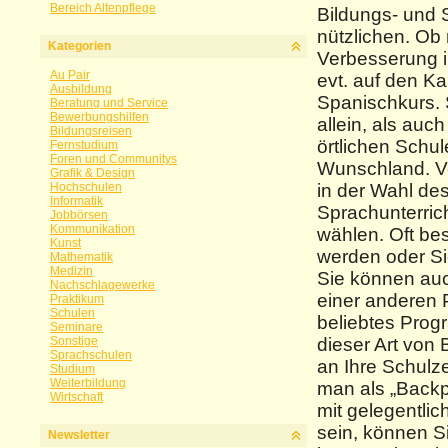
Bereich Altenpflege
Bildungs- und 
nützlichen. Ob 
Kategorien
Verbesserung i
Au Pair
evt. auf den K
Ausbildung
Spanischkurs. 
Beratung und Service
Bewerbungshilfen
allein, als au
Bildungsreisen
örtlichen Schu
Fernstudium
Foren und Communitys
Wunschland. Ve
Grafik & Design
Hochschulen
in der Wahl des
Informatik
Sprachunterric
Jobbörsen
Kommunikation
wählen. Oft bes
Kunst
werden oder Si
Mathematik
Medizin
Sie können au
Nachschlagewerke
einer anderen P
Praktikum
Schulen
beliebtes Prog
Seminare
Sonstige
dieser Art von
Sprachschulen
an Ihre Schulze
Studium
Weiterbildung
man als „Backp
Wirtschaft
mit gelegentlic
sein, können S
Newsletter