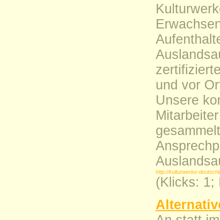
Kulturwerk
Erwachsen
Aufenthalt
Auslandsau
zertifizie
und vor Or
Unsere kom
Mitarbeite
gesammelt 
Ansprechpa
Auslandsau
http://kulturwerke-deutsch
(Klicks: 1
Alternati