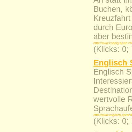
An statt i
Buchen, kö
Kreuzfahrt
durch Euro
aber besti
http://www.koenigreisen.c
(Klicks: 0
Englisch 
Englisch S
Interessier
Destinatio
wertvolle 
Sprachaufe
http://www.englisch-sprach
(Klicks: 0