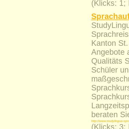
(Klicks: 1
Sprachauf
StudyLingu
Sprachreis
Kanton St.
Angebote 
Qualitäts 
Schüler un
maßgeschn
Sprachkur
Sprachkurs
Langzeitsp
beraten Si
http://www.studylingua-spr
(Klicks: 3