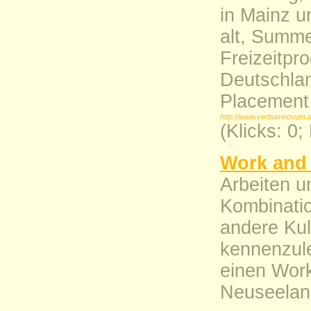
in Mainz u
alt, Summe
Freizeitpro
Deutschlan
Placement 
http://www.verbumnovum.
(Klicks: 0
Work and 
Arbeiten u
Kombinatio
andere Kult
kennenzule
einen Work
Neuseelan