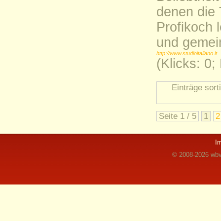
denen die 
Profikoch 
und gemei
http://www.studioitaliano.it
(Klicks: 0
Einträge sort
Seite 1 / 5
1
2
I
© 2008-2026 wbvz