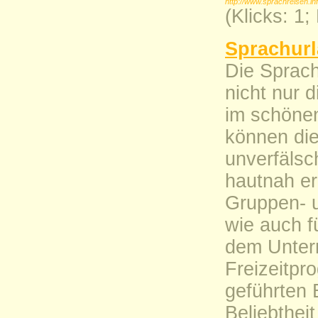
http://www.sprachreisen.in
(Klicks: 1
Sprachurl
Die Sprach
nicht nur d
im schönen
können die
unverfälsc
hautnah e
Gruppen- u
wie auch f
dem Unterr
Freizeitpr
geführten 
Beliebthei