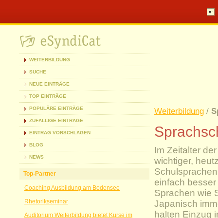
WEITERBILDUNG
SUCHE
NEUE EINTRÄGE
TOP EINTRÄGE
POPULÄRE EINTRÄGE
Weiterbildung
/
S
ZUFÄLLIGE EINTRÄGE
Sprachsc
EINTRAG VORSCHLAGEN
BLOG
Im Zeitalter d
NEWS
wichtiger, heut
Schulsprachen
Top-Partner
einfach besser 
Coaching Ausbildung am Bodensee
Sprachen wie 
Rhetorikseminar
Japanisch imme
halten Einzug i
Auditorium Weiterbildung bietet Kurse im