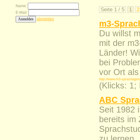
Name:
Seite 1 / 5
1
2
E-Mail:
abmelden
m3-Sprac
Du willst 
mit der m3
Länder! Wi
bei Probl
vor Ort als
http://www.m3-sprachagent
(Klicks: 1
ABC Sprac
Seit 1982 
bereits im 
Sprachstud
zu lernen.