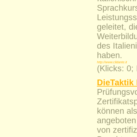
Sprachkur
Leistungs
geleitet, d
Weiterbild
des Italie
haben.
http://www.clidante.it
(Klicks: 0
DieTaktik
Prüfungsvo
Zertifikat
können als
angeboten
von zertif