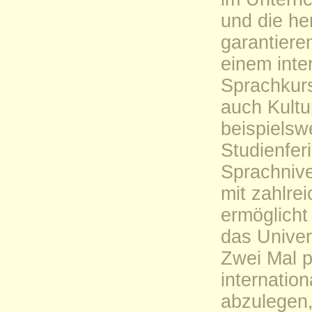
und die he
garantiere
einem inte
Sprachkurs
auch Kultu
beispielsw
Studienfer
Sprachniv
mit zahlre
ermöglicht
das Univer
Zwei Mal p
internati
abzulegen,