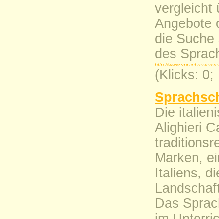
vergleicht
Angebote d
die Suche 
des Sprac
http://www.sprachreisenver
(Klicks: 0
Sprachsch
Die italie
Alighieri C
traditions
Marken, ei
Italiens, 
Landschafte
Das Sprach
im Unterri