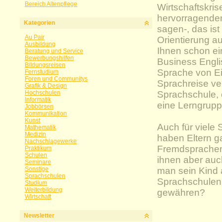
Bereich Altenpflege
Wirtschaftskri
hervorragende
Kategorien
sagen-, das ist
Au Pair
Orientierung au
Ausbildung
Ihnen schon e
Beratung und Service
Bewerbungshilfen
Business Englis
Bildungsreisen
Sprache von Ei
Fernstudium
Foren und Communitys
Sprachreise ve
Grafik & Design
Hochschulen
Sprachschule, 
Informatik
eine Lerngrupp
Jobbörsen
Kommunikation
Kunst
Auch für viele 
Mathematik
Medizin
haben Eltern ga
Nachschlagewerke
Fremdsprachenk
Praktikum
Schulen
ihnen aber auc
Seminare
Sonstige
man sein Kind a
Sprachschulen
Sprachschulen 
Studium
Weiterbildung
gewähren?
Wirtschaft
Newsletter