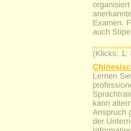
organisier
anerkannte
Examen. F
auch Stipe
http://www.scuoladantealigh
(Klicks: 1
Chinesisc
Lernen Sie
profession
Sprachtrai
kann altern
Anspruch 
der Unterr
Informatio