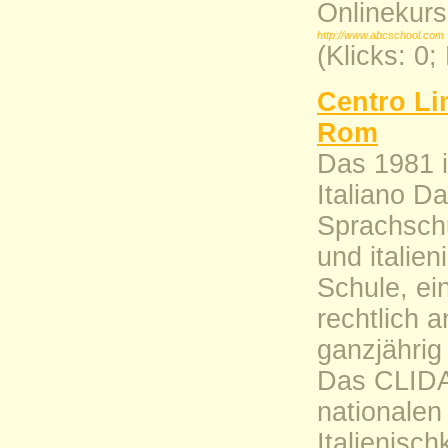
Onlinekurs
http://www.abcschool.com
(Klicks: 0;
Centro Lin
Rom
Das 1981 i
Italiano Da
Sprachschu
und italien
Schule, ei
rechtlich a
ganzjährig
Das CLIDA 
nationalen
Italienisc