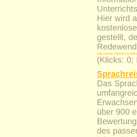
Unterricht
Hier wird 
kostenlose
gestellt, d
Redewendun
http://www.chinesisch-lehre
(Klicks: 0
Sprachrei
Das Sprach
umfangreic
Erwachsen
über 900 e
Bewertunge
des passe