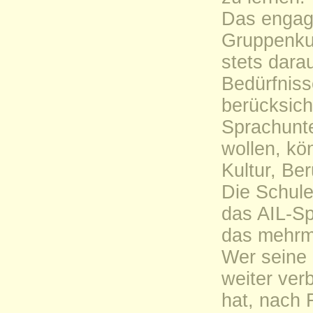
Das engagi
Gruppenkur
stets dara
Bedürfniss
berücksich
Sprachunte
wollen, kö
Kultur, Be
Die Schule 
das AIL-S
das mehrma
Wer seine
weiter ver
hat, nach 