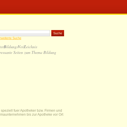
rweiterte Suche
ter
B
ildungs
V
er
Z
eichnis
ressante Seiten zum Thema Bildung
 speziell fuer Apotheker bzw. Firmen und
rmaunternehmen bis zur Apotheke vor Ort