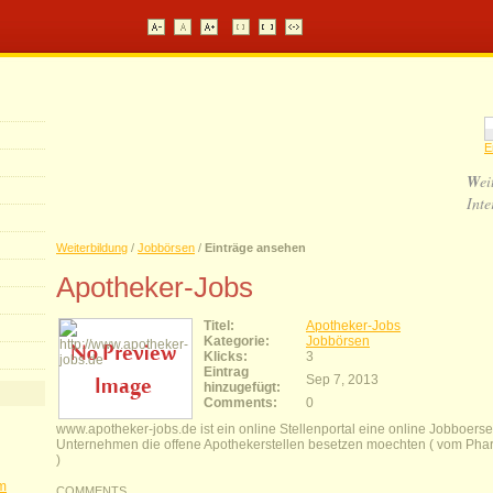
E
W
ei
Inte
Weiterbildung
/
Jobbörsen
/
Einträge ansehen
Apotheker-Jobs
Titel:
Apotheker-Jobs
Kategorie:
Jobbörsen
Klicks:
3
Eintrag
Sep 7, 2013
hinzugefügt:
Comments:
0
www.apotheker-jobs.de ist ein online Stellenportal eine online Jobboerse
Unternehmen die offene Apothekerstellen besetzen moechten ( vom Pha
)
im
COMMENTS