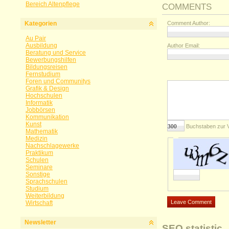
Bereich Altenpflege
COMMENTS
Kategorien
Comment Author:
Au Pair
Ausbildung
Author Email:
Beratung und Service
Bewerbungshilfen
Bildungsreisen
Fernstudium
Foren und Communitys
Grafik & Design
Hochschulen
Informatik
Jobbörsen
Kommunikation
Kunst
Buchstaben zur 
Mathematik
Medizin
Nachschlagewerke
Praktikum
Schulen
Seminare
Sonstige
Sprachschulen
Studium
Weiterbildung
Wirtschaft
Newsletter
SEO statistic