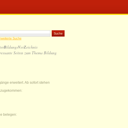
rweiterte Suche
ter
B
ildungs
V
er
Z
eichnis
ressante Seiten zum Thema Bildung
nge erweitert. Ab sofort stehen
dazugekommen:
e belegen: