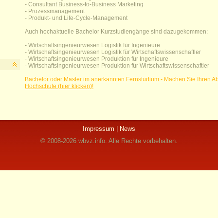
- Consultant Business-to-Business Marketing
- Prozessmanagement
- Produkt- und Life-Cycle-Management
Auch hochaktuelle Bachelor Kurzstudiengänge sind dazugekommen:
- Wirtschaftsingenieurwesen Logistik für Ingenieure
- Wirtschaftsingenieurwesen Logistik für Wirtschaftswissenschaftler
- Wirtschaftsingenieurwesen Produktion für Ingenieure
- Wirtschaftsingenieurwesen Produktion für Wirtschaftswissenschaftler
Bachelor oder Master im anerkannten Fernstudium - Machen Sie Ihren A
Hochschule (hier klicken)!
Impressum
| News
© 2008-2026 wbvz.info. Alle Rechte vorbehalten.