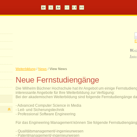
E
W
ei
Inte
Weiterbildung
/
News
/
View News
Neue Fernstudiengänge
Die Wilhelm Büchner Hochschule hat ihr Angebot um einige Fernstudiengä
interessante Angebote für Ihre Weiterbildung zur Verfügung:
Bei der akademischen Weiterbildung sind folgende Fernstudiengänge 
- Advanced Computer Science in Media
- Leit- und Sicherungstechnik
- Professional Software Engineering
Für das Engineering Management können Sie folgende Fernstudiengäng
- Qualitätsmanagement/-ingenieurwesen
- Patentmanagement/-ingenieurwesen