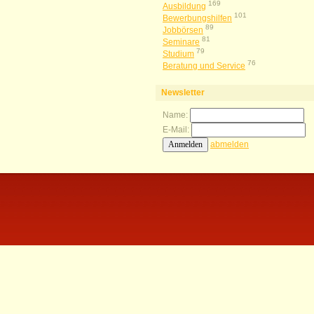
169
Ausbildung
101
Bewerbungshilfen
89
Jobbörsen
81
Seminare
79
Studium
76
Beratung und Service
Newsletter
Name:
E-Mail:
abmelden