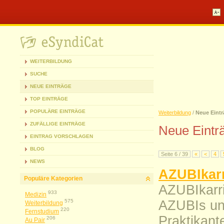
WEITERBILDUNG
SUCHE
NEUE EINTRÄGE
TOP EINTRÄGE
POPULÄRE EINTRÄGE
Weiterbildung
/
Neue Eintr
ZUFÄLLIGE EINTRÄGE
Neue Eintr
EINTRAG VORSCHLAGEN
BLOG
Seite 6 / 39
«
<
4
NEWS
AZUBIkarr
Populäre Kategorien
AZUBIkarrie
933
Medizin
575
AZUBIs un
Weiterbildung
220
Fernstudium
Praktikant
206
Au Pair