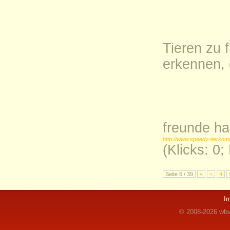
Tieren zu 
erkennen, 
freunde ha
http://www.speedy-tierkom
(Klicks: 0
Seite 6 / 39
«
<
4
I
© 2008-2026 wbvz