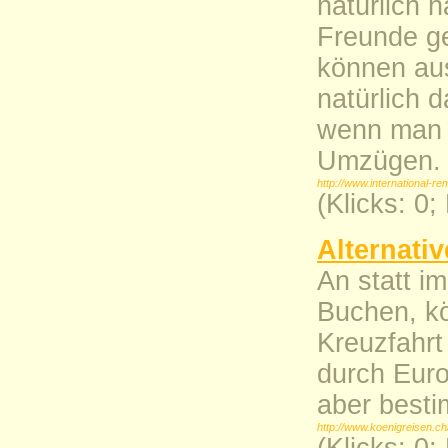
natürlich 
Freunde g
können aus
natürlich 
wenn man s
Umzügen.
http://www.international-re
(Klicks: 0
Alternati
An statt i
Buchen, kö
Kreuzfahrt
durch Euro
aber besti
http://www.koenigreisen.c