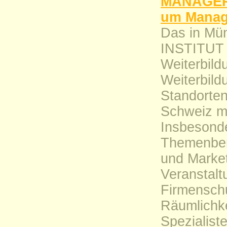
MANAGER 
um Manag
Das in Mü
INSTITUT i
Weiterbild
Weiterbild
Standorten
Schweiz mi
Insbesonder
Themenbere
und Market
Veranstalt
Firmenschu
Räumlichk
Spezialist