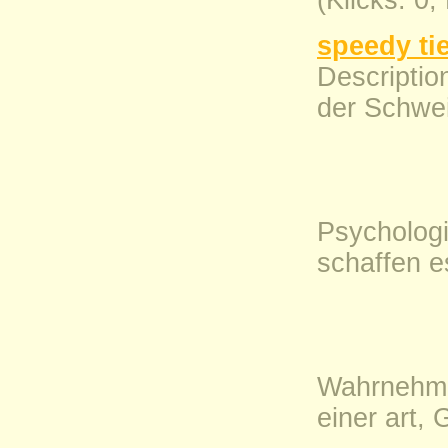
(Klicks: 0
speedy ti
Descriptio
der Schweiz
Psycholog
schaffen e
Wahrnehmu
einer art,