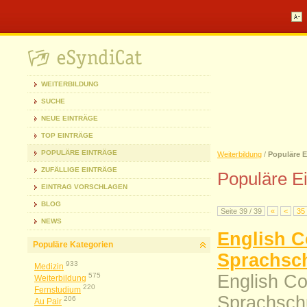
WEITERBILDUNG
SUCHE
NEUE EINTRÄGE
TOP EINTRÄGE
POPULÄRE EINTRÄGE
Weiterbildung
/
Populäre E
ZUFÄLLIGE EINTRÄGE
Populäre E
EINTRAG VORSCHLAGEN
BLOG
Seite 39 / 39
«
<
35
NEWS
English C
Populäre Kategorien
Sprachsc
933
Medizin
575
English Co
Weiterbildung
220
Fernstudium
Sprachschu
206
Au Pair