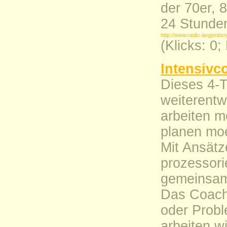
der 70er, 8
24 Stunden
http://www.radio-langenber
(Klicks: 0
Intensivc
Dieses 4-T
weiterentw
arbeiten m
planen mo
Mit Ansätz
prozessori
gemeinsam
Das Coachi
oder Probl
arbeiten 