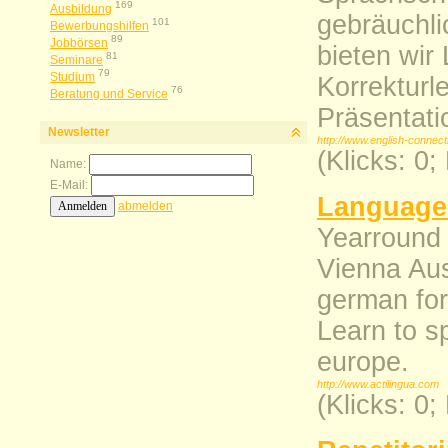
169
Ausbildung
gebräuchli
101
Bewerbungshilfen
89
Jobbörsen
bieten wir
81
Seminare
79
Studium
Korrekturl
76
Beratung und Service
Präsentati
Newsletter
http://www.english-connect
(Klicks: 0
Name:
E-Mail:
Language
abmelden
Yearround 
Vienna Aus
german for
Learn to s
europe.
http://www.actilingua.com
(Klicks: 0