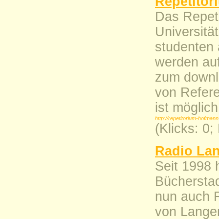
Repetito
Das Repeti
Universitä
studenten
werden auf
zum downl
von Refer
ist möglich
http://repetitorium-hofmann
(Klicks: 0
Radio Lan
Seit 1998 
Bücherstad
nun auch R
von Langen