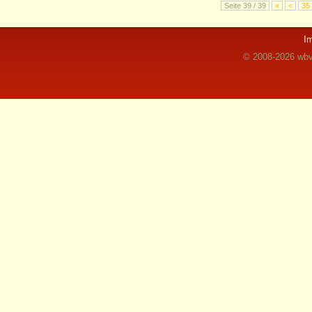
Seite 39 / 39
«
<
35
I
© 2008-2026 wbvz