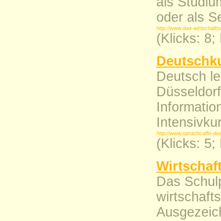
als Studiu
oder als S
http://www.daa-wirtschaft
(Klicks: 8
Deutschku
Deutsch le
Düsseldorf
Informatio
Intensivku
http://www.sprachcaffe-du
(Klicks: 5
Wirtschaf
Das Schulp
wirtschaft
Ausgezeic