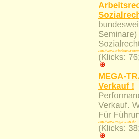
Arbeitsre
Sozialrec
bundesweit
Seminare) 
Sozialrech
http://www.arbeitswelt-se
(Klicks: 7
MEGA-TRAI
Verkauf !
Performanc
Verkauf. W
Für Führun
http://www.mega-train.de
(Klicks: 3