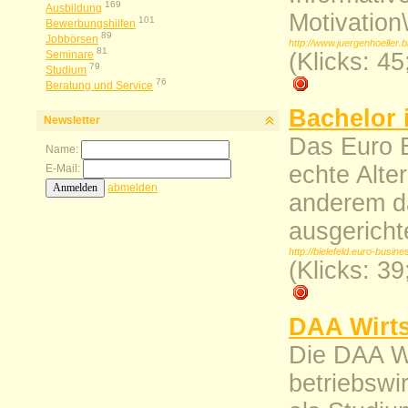
169
Ausbildung
Motivation\
101
Bewerbungshilfen
89
Jobbörsen
http://www.juergenhoeller.b
81
Seminare
(Klicks: 4
79
Studium
76
Beratung und Service
Bachelor
Newsletter
Das Euro B
Name:
echte Alter
E-Mail:
abmelden
anderem da
ausgerichte
http://bielefeld.euro-busin
(Klicks: 3
DAA Wirts
Die DAA Wi
betriebswi