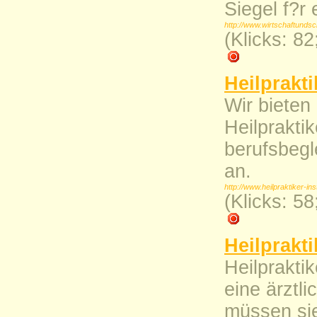
Siegel f?r
http://www.wirtschaftundsc
(Klicks: 8
Heilprakt
Wir bieten
Heilprakti
berufsbeg
an.
http://www.heilpraktiker-inst
(Klicks: 5
Heilprakti
Heilprakti
eine ärztl
müssen sie