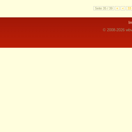
Seite 35 / 39
«
<
33
I
© 2008-2026 wbvz