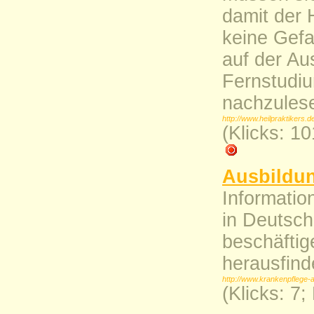
damit der 
keine Gefa
auf der Au
Fernstudiu
nachzules
http://www.heilpraktikers.d
(Klicks: 1
Ausbildun
Informatio
in Deutsch
beschäftig
herausfind
http://www.krankenpflege-a
(Klicks: 7