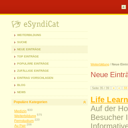
WEITERBILDUNG
SUCHE
NEUE EINTRÄGE
TOP EINTRÄGE
POPULÄRE EINTRÄGE
Weiterbildung
/
Neue Eintr
ZUFÄLLIGE EINTRÄGE
Neue Eintr
EINTRAG VORSCHLAGEN
BLOG
Seite 35 / 39
«
<
33
NEWS
Life Lear
Populäre Kategorien
Auf der Ho
933
Medizin
575
Besucher 
Weiterbildung
220
Fernstudium
Informative
206
Au Pair