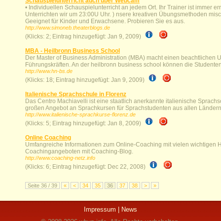
Schauspielunterricht auch über Webcam
• Individuellen Schauspielunterricht an jedem Ort. Ihr Trainer ist immer 
Unterrichten wir um 23:00U Uhr. ) nsere kreativen Übungsmethoden mis
Geeignet für Kinder und Erwachsene. Probieren Sie es aus.
http://www.simoneb.theaterblogs.de
(Klicks: 2; Eintrag hinzugefügt: Jan 9, 2009)
MBA - Heilbronn Business School
Der Master of Business Administration (MBA) macht einen beachtlichen 
Führungskräften. An der heilbronn business school können die Studente
http://www.hn-bs.de
(Klicks: 18; Eintrag hinzugefügt: Jan 9, 2009)
Italienische Sprachschule in Florenz
Das Centro Machiavelli ist eine staatlich anerkannte italienische Sprach
großen Angebot an Sprachkursen für Sprachstudenten aus allen Ländern
http://www.italienische-sprachkurse-florenz.de
(Klicks: 5; Eintrag hinzugefügt: Jan 8, 2009)
Online Coaching
Umfangreiche Informationen zum Online-Coaching mit vielen wichtigen 
Coachingangeboten mit Coaching-Blog.
http://www.coaching-netz.info
(Klicks: 6; Eintrag hinzugefügt: Dec 22, 2008)
Seite 36 / 39
«
<
34
35
36
37
38
>
»
Impressum
|
News