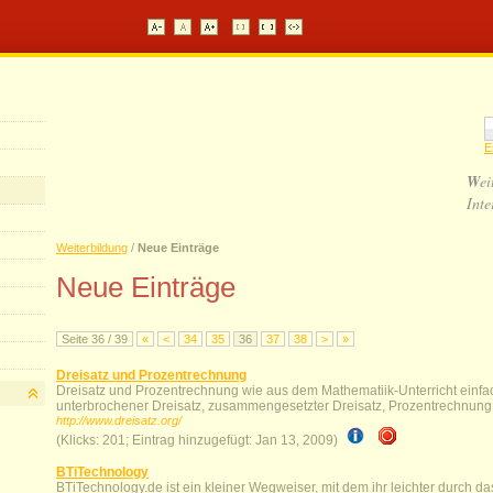
E
W
ei
Inte
Weiterbildung
/
Neue Einträge
Neue Einträge
Seite 36 / 39
«
<
34
35
36
37
38
>
»
Dreisatz und Prozentrechnung
Dreisatz und Prozentrechnung wie aus dem Mathematiik-Unterricht einfach
unterbrochener Dreisatz, zusammengesetzter Dreisatz, Prozentrechnung
http://www.dreisatz.org/
(Klicks: 201; Eintrag hinzugefügt: Jan 13, 2009)
BTiTechnology
BTiTechnology.de ist ein kleiner Wegweiser, mit dem ihr leichter durch d