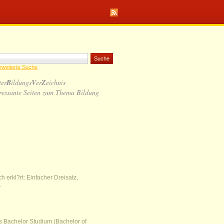
rweiterte Suche
ter
B
ildungs
V
er
Z
eichnis
ressante Seiten zum Thema Bildung
 erkl?rt: Einfacher Dreisatz,
.
as Bachelor Studium (Bachelor of