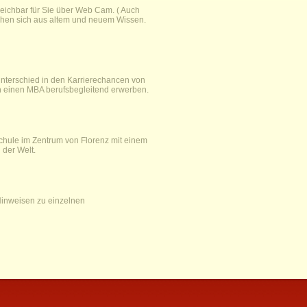
erreichbar für Sie über Web Cam. ( Auch
chen sich aus altem und neuem Wissen.
Unterschied in den Karrierechancen von
n einen MBA berufsbegleitend erwerben.
schule im Zentrum von Florenz mit einem
 der Welt.
Hinweisen zu einzelnen