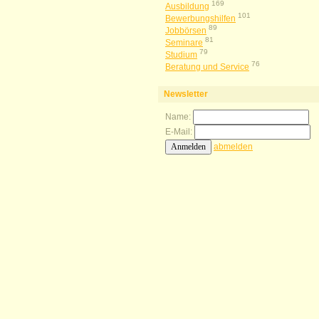
169
Ausbildung
101
Bewerbungshilfen
89
Jobbörsen
81
Seminare
79
Studium
76
Beratung und Service
Newsletter
Name:
E-Mail:
abmelden