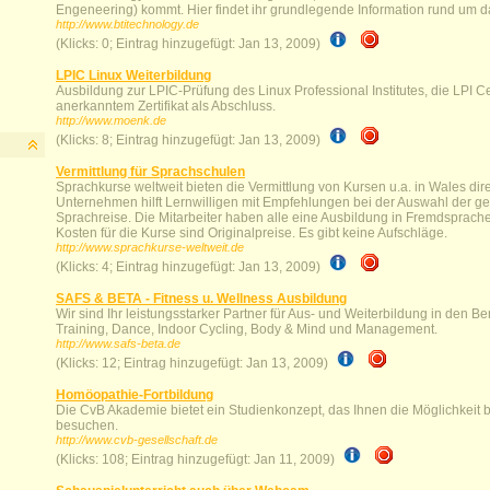
Engeneering) kommt. Hier findet ihr grundlegende Information rund um
http://www.btitechnology.de
(Klicks: 0; Eintrag hinzugefügt: Jan 13, 2009)
LPIC Linux Weiterbildung
Ausbildung zur LPIC-Prüfung des Linux Professional Institutes, die LPI Cer
anerkanntem Zertifikat als Abschluss.
http://www.moenk.de
(Klicks: 8; Eintrag hinzugefügt: Jan 13, 2009)
Vermittlung für Sprachschulen
Sprachkurse weltweit bieten die Vermittlung von Kursen u.a. in Wales dir
Unternehmen hilft Lernwilligen mit Empfehlungen bei der Auswahl der ge
Sprachreise. Die Mitarbeiter haben alle eine Ausbildung in Fremdsprach
Kosten für die Kurse sind Originalpreise. Es gibt keine Aufschläge.
http://www.sprachkurse-weltweit.de
(Klicks: 4; Eintrag hinzugefügt: Jan 13, 2009)
SAFS & BETA - Fitness u. Wellness Ausbildung
Wir sind Ihr leistungsstarker Partner für Aus- und Weiterbildung in den B
Training, Dance, Indoor Cycling, Body & Mind und Management.
http://www.safs-beta.de
(Klicks: 12; Eintrag hinzugefügt: Jan 13, 2009)
Homöopathie-Fortbildung
Die CvB Akademie bietet ein Studienkonzept, das Ihnen die Möglichkeit 
besuchen.
http://www.cvb-gesellschaft.de
(Klicks: 108; Eintrag hinzugefügt: Jan 11, 2009)