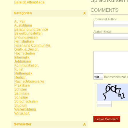
Sprachkursen f
Bereich Altenpflege
COMMENTS
Kategorien
Comment Author:
Au Pair
Ausbildung
Beratung und Service
Author Email:
Bewerbungshilfen
Bildungsreisen
Fernstudium
Foren und Communitys
Grafik & Design
Hochschulen
Informatik
Jobbörsen
Kommunikation
Kunst
Mathematik
Buchstaben zur 
Medizin
Nachschlagewerke
Praktikum
Schulen
Seminare
Sonstige
Sprachschulen
Studium
Weiterbildung
Wirtschaft
Newsletter