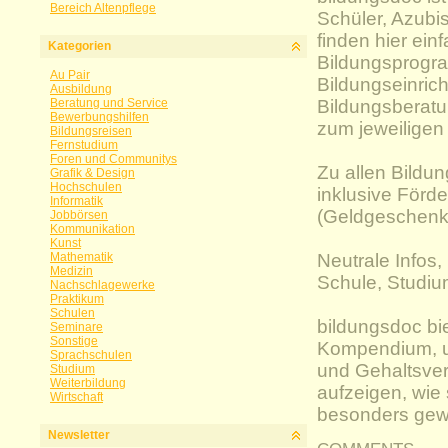
Bereich Altenpflege
Schüler, Azubi
finden hier ein
Kategorien
Bildungsprogr
Au Pair
Bildungseinric
Ausbildung
Beratung und Service
Bildungsberatu
Bewerbungshilfen
zum jeweilige
Bildungsreisen
Fernstudium
Foren und Communitys
Zu allen Bild
Grafik & Design
Hochschulen
inklusive Förd
Informatik
(Geldgeschenke
Jobbörsen
Kommunikation
Kunst
Mathematik
Neutrale Infos,
Medizin
Schule, Studiu
Nachschlagewerke
Praktikum
Schulen
bildungsdoc bi
Seminare
Sonstige
Kompendium, u
Sprachschulen
und Gehaltsver
Studium
Weiterbildung
aufzeigen, wie 
Wirtschaft
besonders gewi
Newsletter