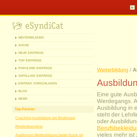
WEITERBILDUNG
SUCHE
NEUE EINTRÄGE
TOP EINTRÄGE
POPULÄRE EINTRÄGE
Weiterbildung
/
A
ZUFÄLLIGE EINTRÄGE
Ausbildu
EINTRAG VORSCHLAGEN
BLOG
Eine gute Ausb
NEWS
Werdegangs. A
Ausbildung in 
Top-Partner
steht der Lehrl
Coaching Ausbildung am Bodensee
oder Ausbildun
Rhetorikseminar
Berufsbekleid
vieles mehr ist
Auditorium Weiterbildung bietet Kurse im