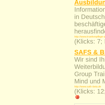
Ausbildun
Informatio
in Deutsch
beschäftig
herausfind
http://www.krankenpflege-a
(Klicks: 7
SAFS & BE
Wir sind Ih
Weiterbild
Group Trai
Mind und 
http://www.safs-beta.de
(Klicks: 1