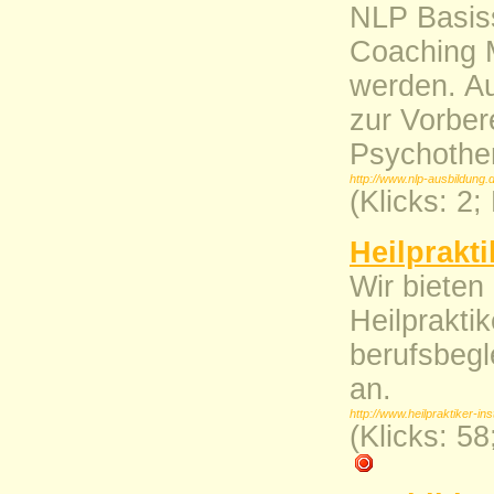
NLP Basis
Coaching M
werden. A
zur Vorbere
Psychothe
http://www.nlp-ausbildung.
(Klicks: 2
Heilprakt
Wir bieten
Heilprakti
berufsbeg
an.
http://www.heilpraktiker-inst
(Klicks: 5