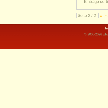
Einträge sort
Seite 2 / 2
«
<
I
© 2008-2026 wbvz