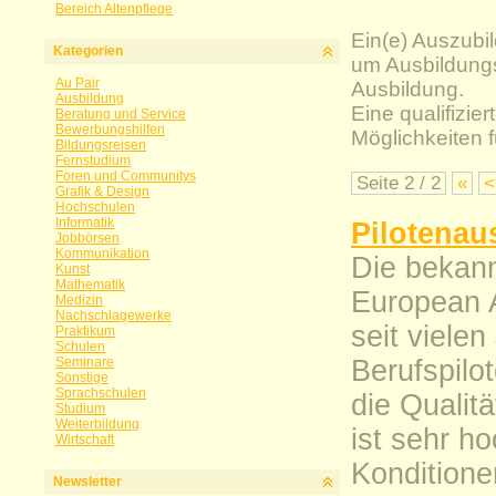
Bereich Altenpflege
Ein(e) Auszubil
Kategorien
um Ausbildungs
Au Pair
Ausbildung.
Ausbildung
Eine qualifizier
Beratung und Service
Bewerbungshilfen
Möglichkeiten f
Bildungsreisen
Fernstudium
Foren und Communitys
Seite 2 / 2
«
<
Grafik & Design
Hochschulen
Informatik
Pilotenau
Jobbörsen
Kommunikation
Die bekann
Kunst
Mathematik
European A
Medizin
Nachschlagewerke
seit vielen
Praktikum
Schulen
Seminare
Berufspilo
Sonstige
Sprachschulen
die Qualit
Studium
Weiterbildung
ist sehr h
Wirtschaft
Konditione
Newsletter