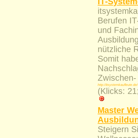
IT-Syste
itsystemka
Berufen I
und Fachin
Ausbildung
nützliche 
Somit habe
Nachschlag
Zwischen-
http://itsystemkaufleute.de/
(Klicks: 2
Master We
Ausbildu
Steigern Si