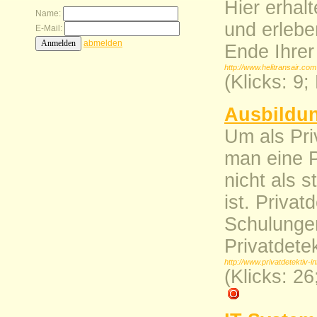
Hier erhalt
Name:
und erleb
E-Mail:
abmelden
Ende Ihrer
http://www.helitransair.com
(Klicks: 9
Ausbildun
Um als Pri
man eine P
nicht als 
ist. Priva
Schulungen
Privatdete
http://www.privatdetektiv-in
(Klicks: 2