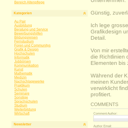
Unternehmen.
Bereich Altenpflege
Günstig, zuverl
Kategorien
Au Pair
Ich lege gross
Ausbildung
Beratung und Service
Grafikdesign un
Bewerbungshilfen
Detail.
Bildungsreisen
Fernstudium
Foren und Communitys
Grafik & Design
Von mir erstell
Hochschulen
die Richtlinien
Informatik
Jobbörsen
Elementen bis 
Kommunikation
Kunst
Mathematik
Während der K
Medizin
meinen Kunden 
Nachschlagewerke
Praktikum
verwirklicht f
Schulen
Seminare
profitiert.
Sonstige
Sprachschulen
COMMENTS
Studium
Weiterbildung
Wirtschaft
Comment Author:
Newsletter
Author Email: