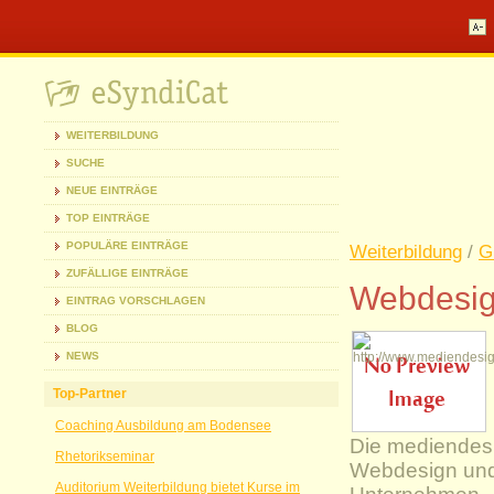
WEITERBILDUNG
SUCHE
NEUE EINTRÄGE
TOP EINTRÄGE
POPULÄRE EINTRÄGE
Weiterbildung
/
G
ZUFÄLLIGE EINTRÄGE
Webdesign
EINTRAG VORSCHLAGEN
BLOG
NEWS
Top-Partner
Coaching Ausbildung am Bodensee
Die mediendesi
Rhetorikseminar
Webdesign und 
Auditorium Weiterbildung bietet Kurse im