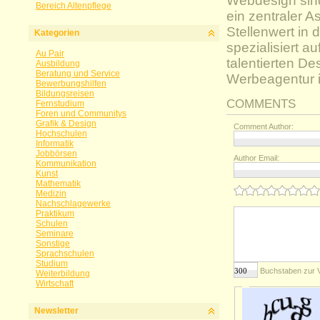
Webdesign sind
Bereich Altenpflege
ein zentraler 
Stellenwert in 
Kategorien
spezialisiert 
Au Pair
talentierten De
Ausbildung
Beratung und Service
Werbeagentur i
Bewerbungshilfen
Bildungsreisen
COMMENTS
Fernstudium
Foren und Communitys
Grafik & Design
Comment Author:
Hochschulen
Informatik
Jobbörsen
Author Email:
Kommunikation
Kunst
Mathematik
Medizin
Nachschlagewerke
Praktikum
Schulen
Seminare
Sonstige
Sprachschulen
Studium
Buchstaben zur 
Weiterbildung
Wirtschaft
Newsletter