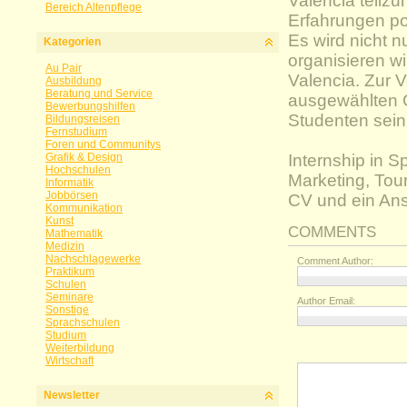
Valencia teilzu
Bereich Altenpflege
Erfahrungen pos
Es wird nicht n
Kategorien
organisieren wi
Au Pair
Valencia. Zur 
Ausbildung
Beratung und Service
ausgewählten G
Bewerbungshilfen
Studenten sein.
Bildungsreisen
Fernstudium
Foren und Communitys
Grafik & Design
Internship in S
Hochschulen
Marketing, Tour
Informatik
Jobbörsen
CV und ein Ans
Kommunikation
Kunst
COMMENTS
Mathematik
Medizin
Nachschlagewerke
Comment Author:
Praktikum
Schulen
Seminare
Author Email:
Sonstige
Sprachschulen
Studium
Weiterbildung
Wirtschaft
Newsletter