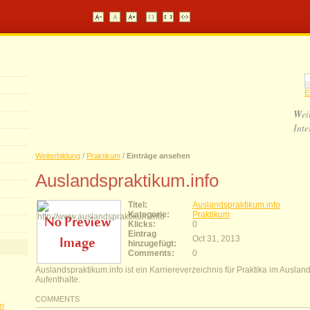
E
W
ei
Inte
Weiterbildung
/
Praktikum
/
Einträge ansehen
Auslandspraktikum.info
Titel:
Auslandspraktikum.info
Kategorie:
Praktikum
Klicks:
0
Eintrag
Oct 31, 2013
hinzugefügt:
Comments:
0
Auslandspraktikum.info ist ein Karriereverzeichnis für Praktika im Ausla
Aufenthalte.
COMMENTS
im