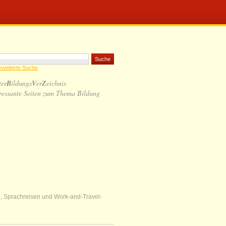
rweiterte Suche
ter
B
ildungs
V
er
Z
eichnis
ressante Seiten zum Thema Bildung
nd, Sprachreisen und Work-and-Travel-