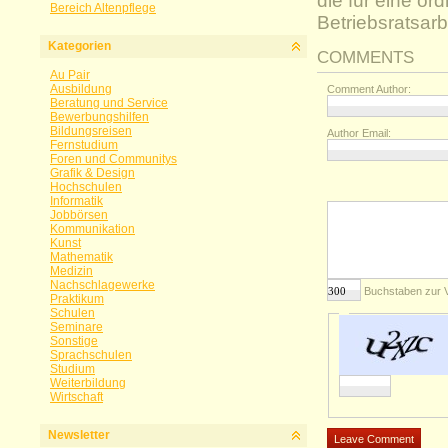
die für eine o
Bereich Altenpflege
Betriebsratsarb
Kategorien
COMMENTS
Au Pair
Ausbildung
Comment Author:
Beratung und Service
Bewerbungshilfen
Bildungsreisen
Author Email:
Fernstudium
Foren und Communitys
Grafik & Design
Hochschulen
Informatik
Jobbörsen
Kommunikation
Kunst
Mathematik
Medizin
Nachschlagewerke
Buchstaben zur 
Praktikum
Schulen
Seminare
Sonstige
Sprachschulen
Studium
Weiterbildung
Wirtschaft
Newsletter