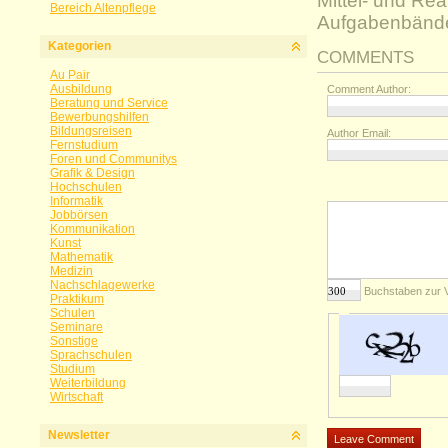
Mittel- und Re
Bereich Altenpflege
Aufgabenbände
Kategorien
COMMENTS
Au Pair
Ausbildung
Comment Author:
Beratung und Service
Bewerbungshilfen
Bildungsreisen
Author Email:
Fernstudium
Foren und Communitys
Grafik & Design
Hochschulen
Informatik
Jobbörsen
Kommunikation
Kunst
Mathematik
Medizin
Nachschlagewerke
Buchstaben zur 
Praktikum
Schulen
Seminare
Sonstige
Sprachschulen
Studium
Weiterbildung
Wirtschaft
Newsletter