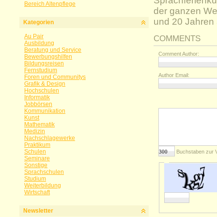
Sprachferienku
Bereich Altenpflege
der ganzen Wel
und 20 Jahren a
Kategorien
Au Pair
COMMENTS
Ausbildung
Beratung und Service
Comment Author:
Bewerbungshilfen
Bildungsreisen
Fernstudium
Author Email:
Foren und Communitys
Grafik & Design
Hochschulen
Informatik
Jobbörsen
Kommunikation
Kunst
Mathematik
Medizin
Nachschlagewerke
Praktikum
Schulen
Buchstaben zur 
Seminare
Sonstige
Sprachschulen
Studium
Weiterbildung
Wirtschaft
Newsletter