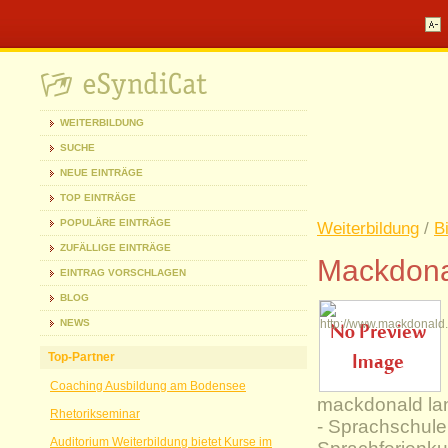
WEITERBILDUNG
SUCHE
NEUE EINTRÄGE
TOP EINTRÄGE
POPULÄRE EINTRÄGE
Weiterbildung
/
B
ZUFÄLLIGE EINTRÄGE
Mackdona
EINTRAG VORSCHLAGEN
BLOG
NEWS
Top-Partner
Coaching Ausbildung am Bodensee
mackdonald lan
Rhetorikseminar
- Sprachschule 
Auditorium Weiterbildung bietet Kurse im