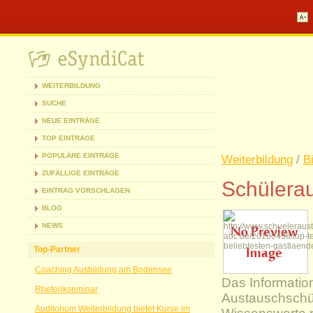
WEITERBILDUNG
SUCHE
NEUE EINTRÄGE
TOP EINTRÄGE
POPULÄRE EINTRÄGE
Weiterbildung
/
B
ZUFÄLLIGE EINTRÄGE
Schülera
EINTRAG VORSCHLAGEN
BLOG
NEWS
Top-Partner
Coaching Ausbildung am Bodensee
Das Information
Rhetorikseminar
Austauschschüle
Auditorium Weiterbildung bietet Kurse im