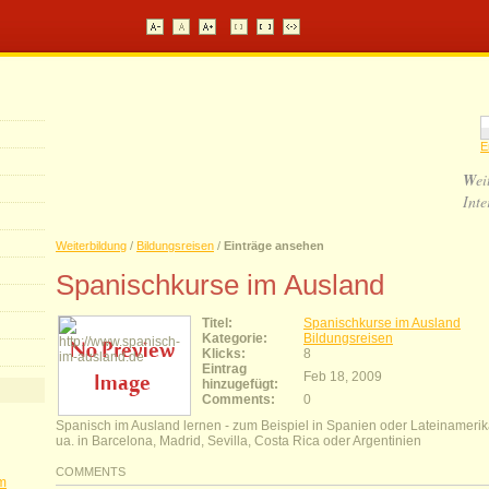
E
W
ei
Inte
Weiterbildung
/
Bildungsreisen
/
Einträge ansehen
Spanischkurse im Ausland
Titel:
Spanischkurse im Ausland
Kategorie:
Bildungsreisen
Klicks:
8
Eintrag
Feb 18, 2009
hinzugefügt:
Comments:
0
Spanisch im Ausland lernen - zum Beispiel in Spanien oder Lateinameri
ua. in Barcelona, Madrid, Sevilla, Costa Rica oder Argentinien
COMMENTS
im