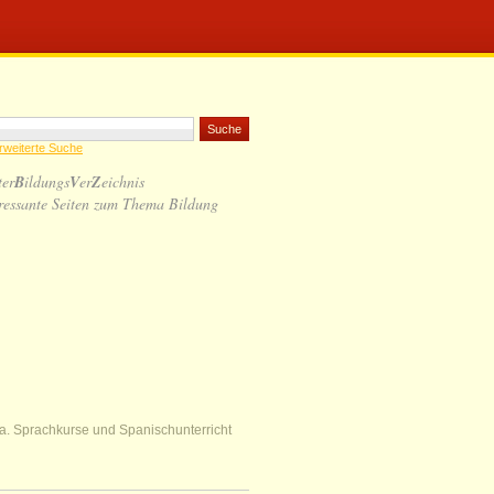
rweiterte Suche
ter
B
ildungs
V
er
Z
eichnis
ressante Seiten zum Thema Bildung
ka. Sprachkurse und Spanischunterricht