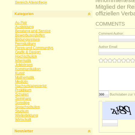
renommierteste
Bereich Altenpflege
Mitglied der R
offiziellen Ver
Kategorien
Au Pair
COMMENTS
Ausbildung
Beratung und Service
Comment Author:
Bewerbungshilfen
Bildungsreisen
Fernstudium
Author Email:
Foren und Communitys
Grafik & Design
Hochschulen
Informatik
Jobbörsen
Kommunikation
Kunst
Mathematik
Medizin
Nachschlagewerke
Praktikum
Schulen
Buchstaben zur 
Seminare
Sonstige
Sprachschulen
Studium
Weiterbildung
Wirtschaft
Newsletter