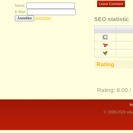
Name:
E-Mail:
abmelden
SEO statistic
Rating
Rating:
8.00 /
I
© 2008-2026 wbvz