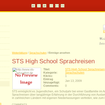
E
W
ei
Inte
Weiterbildung
/
Sprachschulen
/
Einträge ansehen
STS High School Sprachreisen
Titel:
STS High School Sprachreisen
Kategorie:
Sprachschulen
Klicks:
1
Eintrag
Jan 13, 2009
hinzugefügt:
Comments:
0
STS ermöglicht es Jugendlichen, ein Schuljahr bei einer Gastfamilie im 
Sprachreisen über langjährige Erfahrung in der Durchführung von Ausland
in zahlreichen Ländern mit eigenen Niederlassungen vertreten, wie zum Be
im
COMMENTS