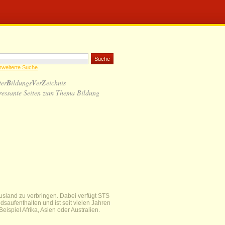
rweiterte Suche
ter
B
ildungs
V
er
Z
eichnis
ressante Seiten zum Thema Bildung
Ausland zu verbringen. Dabei verfügt STS
saufenthalten und ist seit vielen Jahren
ispiel Afrika, Asien oder Australien.