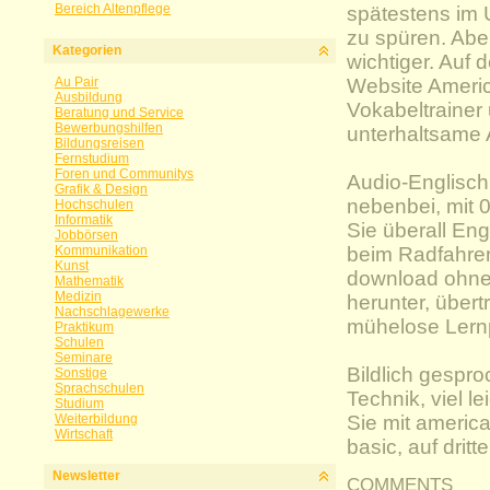
Bereich Altenpflege
spätestens im 
zu spüren. Abe
Kategorien
wichtiger. Auf d
Au Pair
Website Americ
Ausbildung
Vokabeltrainer
Beratung und Service
Bewerbungshilfen
unterhaltsame 
Bildungsreisen
Fernstudium
Foren und Communitys
Audio-Englisch
Grafik & Design
nebenbei, mit 
Hochschulen
Informatik
Sie überall En
Jobbörsen
Kommunikation
beim Radfahren
Kunst
download ohne 
Mathematik
Medizin
herunter, übert
Nachschlagewerke
mühelose Lern
Praktikum
Schulen
Seminare
Bildlich gespro
Sonstige
Sprachschulen
Technik, viel le
Studium
Weiterbildung
Sie mit america
Wirtschaft
basic, auf drit
Newsletter
COMMENTS