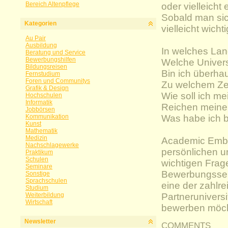
Bereich Altenpflege
oder vielleicht
Sobald man sic
Kategorien
vielleicht wich
Au Pair
Ausbildung
In welches Lan
Beratung und Service
Bewerbungshilfen
Welche Univers
Bildungsreisen
Bin ich überha
Fernstudium
Foren und Communitys
Zu welchem Ze
Grafik & Design
Wie soll ich me
Hochschulen
Informatik
Reichen meine
Jobbörsen
Kommunikation
Was habe ich 
Kunst
Mathematik
Medizin
Academic Emba
Nachschlagewerke
persönlichen u
Praktikum
Schulen
wichtigen Frag
Seminare
Bewerbungsserv
Sonstige
Sprachschulen
eine der zahlr
Studium
Weiterbildung
Partnerunivers
Wirtschaft
bewerben möch
Newsletter
COMMENTS