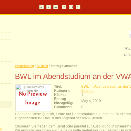
E
W
ei
Inte
Weiterbildung
/
Studium
/
Einträge ansehen
BWL im Abendstudium an der VW
Titel:
BWL im Abendstudium an der
Kategorie:
Studium
Klicks:
1
Eintrag
May 4, 2010
hinzugefügt:
Comments:
0
Hohe inhaltliche Qualität, Lehre auf Hochschulniveau und eine Studienorg
zugeschnitten ist. Das ist das Angebot der VWA Gießen.
Studieren Sie neben dem Beruf oder parallel zur Ausbildung in unserem 
im
Wir ermöglichen Ihnen auch eine gezielte Vertiefung in einzelnen Diszipl