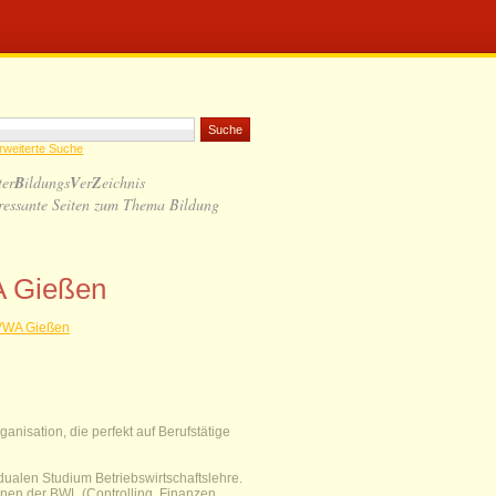
rweiterte Suche
ter
B
ildungs
V
er
Z
eichnis
ressante Seiten zum Thema Bildung
A Gießen
 VWA Gießen
anisation, die perfekt auf Berufstätige
dualen Studium Betriebswirtschaftslehre.
inen der BWL (Controlling, Finanzen,