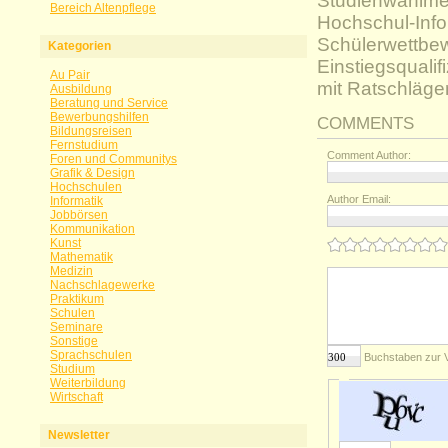
Studienwahlmes
Bereich Altenpflege
Hochschul-Info
Schülerwettbew
Kategorien
Einstiegsquali
Au Pair
mit Ratschläge
Ausbildung
Beratung und Service
Bewerbungshilfen
COMMENTS
Bildungsreisen
Fernstudium
Comment Author:
Foren und Communitys
Grafik & Design
Hochschulen
Author Email:
Informatik
Jobbörsen
Kommunikation
Kunst
Mathematik
Medizin
Nachschlagewerke
Praktikum
Schulen
Seminare
Sonstige
Sprachschulen
Buchstaben zur 
Studium
Weiterbildung
Wirtschaft
Newsletter