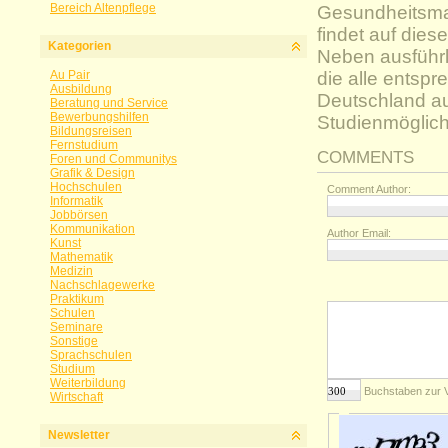
Bereich Altenpflege
Gesundheitsma
findet auf dies
Kategorien
Neben ausführl
Au Pair
die alle entsp
Ausbildung
Deutschland auf
Beratung und Service
Bewerbungshilfen
Studienmöglich
Bildungsreisen
Fernstudium
COMMENTS
Foren und Communitys
Grafik & Design
Hochschulen
Comment Author:
Informatik
Jobbörsen
Kommunikation
Author Email:
Kunst
Mathematik
Medizin
Nachschlagewerke
Praktikum
Schulen
Seminare
Sonstige
Sprachschulen
Studium
Weiterbildung
Buchstaben zur 
Wirtschaft
Newsletter