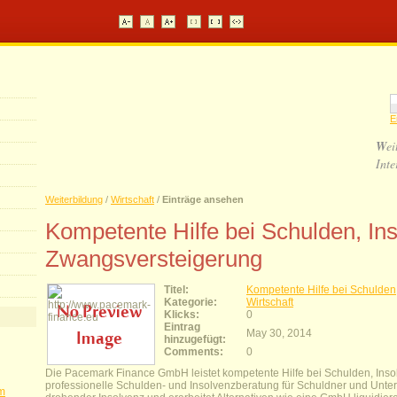
E
W
ei
Inte
Weiterbildung
/
Wirtschaft
/
Einträge ansehen
Kompetente Hilfe bei Schulden, In
Zwangsversteigerung
Titel:
Kompetente Hilfe bei Schulden
Kategorie:
Wirtschaft
Klicks:
0
Eintrag
May 30, 2014
hinzugefügt:
Comments:
0
Die Pacemark Finance GmbH leistet kompetente Hilfe bei Schulden, Ins
professionelle Schulden- und Insolvenzberatung für Schuldner und Unt
im