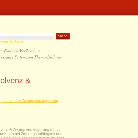
rweiterte Suche
ter
B
ildungs
V
er
Z
eichnis
ressante Seiten zum Thema Bildung
solvenz &
, Insolvenz & Zwangsversteigerung
olvenz & Zwangsversteigerung durch
ernehmen bei Zahlungsunfähigkeit und