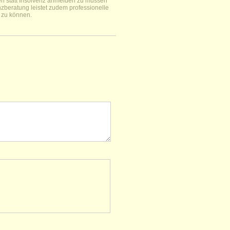
ren statt Insolvenz anmelden zu müssen
zberatung leistet zudem professionelle
 zu können.